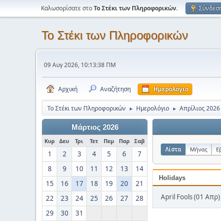
Καλωσορίσατε στο
Το Στέκι των Πληροφορικών
.
Σύνδεσ
Το Στέκι των Πληροφορικών
09 Αυγ 2026, 10:13:38 ΠΜ
Αρχική
Αναζήτηση
Ημερολόγιο
Το Στέκι των Πληροφορικών
Ημερολόγιο
Απρίλιος 2026
►
►
Μάρτιος 2026
Κυρ
Δευ
Τρι
Τετ
Πεμ
Παρ
Σαβ
Λίστα
Μήνας
Ε
1
2
3
4
5
6
7
8
9
10
11
12
13
14
Holidays
15
16
17
18
19
20
21
April Fools (01 Απρ)
22
23
24
25
26
27
28
29
30
31