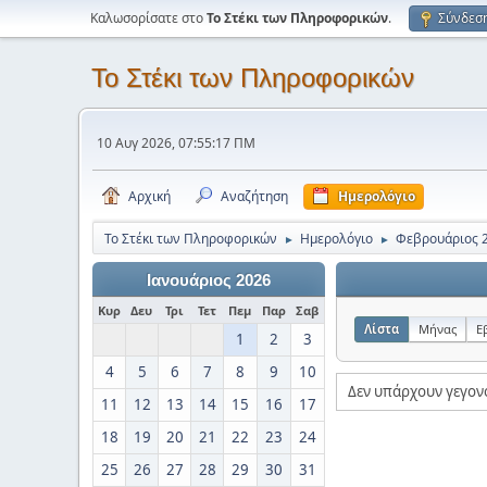
Καλωσορίσατε στο
Το Στέκι των Πληροφορικών
.
Σύνδεσ
Το Στέκι των Πληροφορικών
10 Αυγ 2026, 07:55:17 ΠΜ
Αρχική
Αναζήτηση
Ημερολόγιο
Το Στέκι των Πληροφορικών
Ημερολόγιο
Φεβρουάριος 
►
►
Ιανουάριος 2026
Κυρ
Δευ
Τρι
Τετ
Πεμ
Παρ
Σαβ
Λίστα
Μήνας
Ε
1
2
3
4
5
6
7
8
9
10
Δεν υπάρχουν γεγον
11
12
13
14
15
16
17
18
19
20
21
22
23
24
25
26
27
28
29
30
31