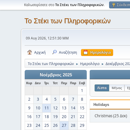
Καλωσορίσατε στο
Το Στέκι των Πληροφορικών
.
Σύνδεσ
Το Στέκι των Πληροφορικών
09 Αυγ 2026, 12:51:30 ΜΜ
Αρχική
Αναζήτηση
Ημερολόγιο
Το Στέκι των Πληροφορικών
Ημερολόγιο
Δεκέμβριος 20
►
►
Νοέμβριος 2025
Κυρ
Δευ
Τρι
Τετ
Πεμ
Παρ
Σαβ
Λίστα
Μήνας
Ε
1
2
3
4
5
6
7
8
Holidays
9
10
11
12
13
14
15
Christmas (25 Δεκ)
16
17
18
19
20
21
22
23
24
25
26
27
28
29