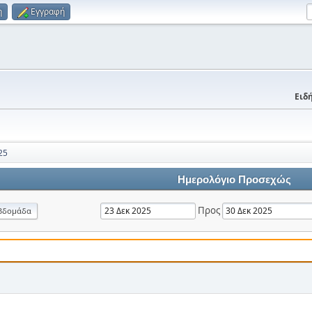
η
Εγγραφή
Ειδή
25
Ημερολόγιο Προσεχώς
Προς
βδομάδα