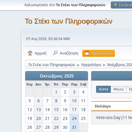
Καλωσορίσατε στο
Το Στέκι των Πληροφορικών
.
Σύνδεσ
Το Στέκι των Πληροφορικών
07 Αυγ 2026, 05:36:34 ΜΜ
Αρχική
Αναζήτηση
Ημερολόγιο
Το Στέκι των Πληροφορικών
Ημερολόγιο
Νοέμβριος 20
►
►
Οκτώβριος 2025
Κυρ
Δευ
Τρι
Τετ
Πεμ
Παρ
Σαβ
Λίστα
Μήνας
Ε
1
2
3
4
5
6
7
8
9
10
11
Holidays
12
13
14
15
16
17
18
Veterans Day (11 Ν
19
20
21
22
23
24
25
26
27
28
29
30
31