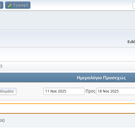
η
Εγγραφή
Ειδή
25
Ημερολόγιο Προσεχώς
Προς
βδομάδα
οε)