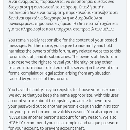
είναι ανάρμοστο, παρακαλείται να ειδοποιήσει αμέσως ένα
διαχειριστή ή συντονιστή του φόρουμ. Επειδή αυτή η
διαδικασία δεν είναι αυτόματη, παρακαλούμε καταλάβετε ότι
δεν είναι εφικτό να διαγραφούν ή να διορθωθούν οι
συγκεκριμένες δημοσιεύσεις άμεσα. Η ίδια τακτική ισχύει και
για τις πληροφορίες που υπάρχουν στα προφίλ των μελών.
You remain solely responsible for the content of your posted
messages. Furthermore, you agree to indemnify and hold
harmless the owners of this forum, any related websites to this
forum, its staff, and its subsidiaries. The owners of this forum
also reserve the right to reveal your identity (or any other
related information collected on this service) in the event of a
formal complaint or legal action arising from any situation
caused by your use of this forum.
You have the ability, as you register, to choose your username.
We advise that you keep the name appropriate. With this user
account you are about to register, you agree to never give
your password out to another person except an administrator,
for your protection and for validity reasons. You also agree to
NEVER use another person's account for any reason. We also
HIGHLY recommend you use a complex and unique password
for your account, to prevent account theft.