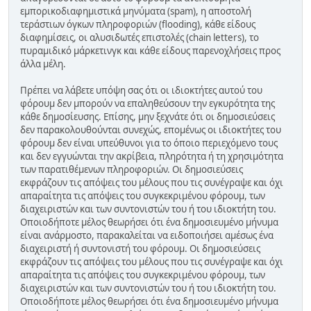
εμπορικοδιαφημιστικά μηνύματα (spam), η αποστολή
τεράστιων όγκων πληροφοριών (flooding), κάθε είδους
διαφημίσεις, οι αλυσιδωτές επιστολές (chain letters), το
πυραμιδικό μάρκετινγκ και κάθε είδους παρενοχλήσεις προς
άλλα μέλη.
Πρέπει να λάβετε υπόψη σας ότι οι ιδιοκτήτες αυτού του
φόρουμ δεν μπορούν να επαληθεύσουν την εγκυρότητα της
κάθε δημοσίευσης. Επίσης, μην ξεχνάτε ότι οι δημοσιεύσεις
δεν παρακολουθούνται συνεχώς, επομένως οι ιδιοκτήτες του
φόρουμ δεν είναι υπεύθυνοι για το όποιο περιεχόμενο τους
και δεν εγγυώνται την ακρίβεια, πληρότητα ή τη χρησιμότητα
των παρατιθέμενων πληροφοριών. Οι δημοσιεύσεις
εκφράζουν τις απόψεις του μέλους που τις συνέγραψε και όχι
απαραίτητα τις απόψεις του συγκεκριμένου φόρουμ, των
διαχειριστών και των συντονιστών του ή του ιδιοκτήτη του.
Οποιοδήποτε μέλος θεωρήσει ότι ένα δημοσιευμένο μήνυμα
είναι ανάρμοστο, παρακαλείται να ειδοποιήσει αμέσως ένα
διαχειριστή ή συντονιστή του φόρουμ. Οι δημοσιεύσεις
εκφράζουν τις απόψεις του μέλους που τις συνέγραψε και όχι
απαραίτητα τις απόψεις του συγκεκριμένου φόρουμ, των
διαχειριστών και των συντονιστών του ή του ιδιοκτήτη του.
Οποιοδήποτε μέλος θεωρήσει ότι ένα δημοσιευμένο μήνυμα