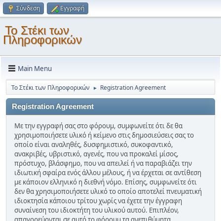
Σύνδεση
Εγγραφή
Το Στέκι των
Πληροφορικών
Main Menu
Το Στέκι των Πληροφορικών
Registration Agreement
►
Registration Agreement
Με την εγγραφή σας στο φόρουμ, συμφωνείτε ότι δε θα
χρησιμοποιήσετε υλικό ή κείμενο στις δημοσιεύσεις σας το
οποίο είναι αναληθές, δυσφημιστικό, συκοφαντικό,
ανακριβές, υβριστικό, αγενές, που να προκαλεί μίσος,
πρόστυχο, βλάσφημο, που να απειλεί ή να παραβιάζει την
ιδιωτική σφαίρα ενός άλλου μέλους, ή να έρχεται σε αντίθεση
με κάποιον ελληνικό η διεθνή νόμο. Επίσης, συμφωνείτε ότι
δεν θα χρησιμοποιήσετε υλικό το οποίο αποτελεί πνευματική
ιδιοκτησία κάποιου τρίτου χωρίς να έχετε την έγγραφη
συναίνεση του ιδιοκτήτη του υλικού αυτού. Επιπλέον,
απαγορεύονται σε αυτό το φόρουμ τα ανεπιθύμητα