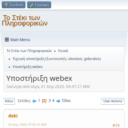
Σύνδεση
Εγγραφή
Το Στέκι των
Πληροφορικών
Main Menu
Το Στέκι των Πληροφορικών
Γενικά
►
Τεχνική υποστήριξη
(Συντονιστές:
alexxtasi
,
gidarakos
)
►
Υποστήριξη webex
►
Υποστήριξη webex
Ξεκίνησε από ολγα, 01 Απρ 2020, 04:47:21 ΜΜ
1
3
4
Όλοι
Σελίδες
2
Κάτω
User Actions
dski
03 Απρ 2020, 07:02:15 ΜΜ
#15