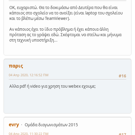
OK, ευχαριστώ. Θα το δοκιμάσω από Δευτέρα που θα είναι
κάποιος στο σχολείο να το ανοίξει (είναι laptop του σχολείου
και το βλέπω μέσω TeamViewer).
Αν κάποιος έχει το ίδιο πρόβλημα ή έχει κάποια άλλη
πρόταση ας το γράψει εδώ. Σκέφτομαι να στείλω και μήνυμα
στη τεχνική υποστήριξη...
παρις
04 Απρ 2020, 12:16:52 ΠΜ
#16
Aλλα pdf ή video για χρηση του webex εχουμε;
evry
Ομάδα διαγωνισμάτων 2015
04 Απρ 2020, 11:30:22 ΠΜ
#17