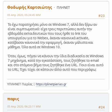
Θοδωρής Καρτσιώτης
ΠΛΗΝΕΤ
05 Απρ 2020, 05:24:45 ΜΜ
#23
Το έχω παρατηρήσει μόνο σε Windows 7, αλλά δεν ξέρω αν
είναι συμπτωματικό: είχα τρεις περιπτώσεις αυτήν την
εβδομάδα εκπαιδευτικών που τους ήρθε το link του
υπουργείου για το Webex, έκαναν κανονικά activate,
κατέβασαν κανονικά την εφαρμογή, έκαναν μάλιστα και
μάθημα. Όλα αυτά σε Windows 10.
Όταν, όμως, πήγαν να κάνουν την ίδια διαδικασία σε Windows
7 μηχάνημα, κατά την εγκατάσταση, τους ζητήθηκε το email
και στο επόμενο βήμα τους ζητήθηκε ένα URL. Ποιο είναι αυτό
το URL; Έχει τύχει σε κάποιον άλλο αυτό που περιγράφω;
ΥΠΛΗΝΕΤ Πιερίας |
https://plinetpierias.gr
παρις
05 Απρ 2020, 06:23:11 ΜΜ
#24