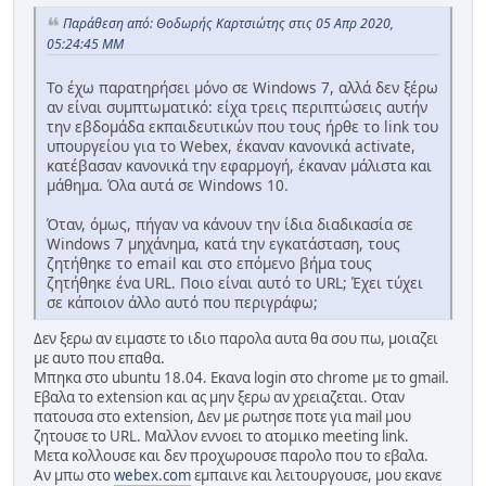
Παράθεση από: Θοδωρής Καρτσιώτης στις 05 Απρ 2020,
05:24:45 ΜΜ
Το έχω παρατηρήσει μόνο σε Windows 7, αλλά δεν ξέρω
αν είναι συμπτωματικό: είχα τρεις περιπτώσεις αυτήν
την εβδομάδα εκπαιδευτικών που τους ήρθε το link του
υπουργείου για το Webex, έκαναν κανονικά activate,
κατέβασαν κανονικά την εφαρμογή, έκαναν μάλιστα και
μάθημα. Όλα αυτά σε Windows 10.
Όταν, όμως, πήγαν να κάνουν την ίδια διαδικασία σε
Windows 7 μηχάνημα, κατά την εγκατάσταση, τους
ζητήθηκε το email και στο επόμενο βήμα τους
ζητήθηκε ένα URL. Ποιο είναι αυτό το URL; Έχει τύχει
σε κάποιον άλλο αυτό που περιγράφω;
Δεν ξερω αν ειμαστε το ιδιο παρολα αυτα θα σου πω, μοιαζει
με αυτο που επαθα.
Μπηκα στο ubuntu 18.04. Εκανα login στο chrome με το gmail.
Εβαλα το extension και ας μην ξερω αν χρειαζεται. Οταν
πατουσα στο extension, Δεν με ρωτησε ποτε για mail μου
ζητουσε το URL. Μαλλον εννοει το ατομικο meeting link.
Μετα κολλουσε και δεν προχωρουσε παρολο που το εβαλα.
Αν μπω στο
webex.com
εμπαινε και λειτουργουσε, μου εκανε