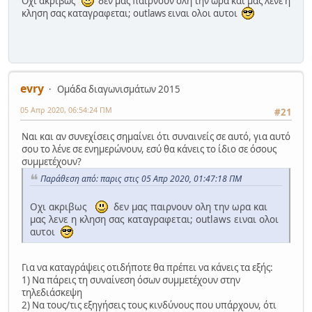
Οχι ακριβως
δεν μας παιρνουν ολη την ωρα και μας λενε η
κληση σας καταγραφεται; outlaws ειναι ολοι αυτοι
evry
Ομάδα διαγωνισμάτων 2015
05 Απρ 2020, 06:54:24 ΠΜ
#21
Ναι και αν συνεχίσεις σημαίνει ότι συναινείς σε αυτό, για αυτό
σου το λένε σε ενημερώνουν, εσύ θα κάνεις το ίδιο σε όσους
συμμετέχουν?
Παράθεση από: παρις στις 05 Απρ 2020, 01:47:18 ΠΜ
Οχι ακριβως
δεν μας παιρνουν ολη την ωρα και
μας λενε η κληση σας καταγραφεται; outlaws ειναι ολοι
αυτοι
Για να καταγράψεις οτιδήποτε θα πρέπει να κάνεις τα εξής:
1) Να πάρεις τη συναίνεση όσων συμμετέχουν στην
τηλεδιάσκεψη
2) Να τους/τις εξηγήσεις τους κινδύνους που υπάρχουν, ότι