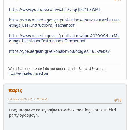
https://www.youtube.com/watch?v=qQIx91b3WMk
https://www.minedu.gov.gr/publications/docs2020/WebexMe
etings_UserInstructions_Teacher.pdf
https://www.minedu.gov.gr/publications/docs2020/WebexMe
etings_InstallationInstructions_Teacher.pdf
https://ype.aegean.gr/eikonas-hxou/odigies/165-webex
What I cannot create I do not understand -- Richard Feynman
http://evripides.mysch.gr
παρις
04 Απρ 2020, 02:35:04 ΜΜ
#18
Πως μπορω να καταγραψω το webex meeting; Εστω με third
party εφαρμογή.