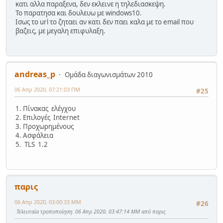
κατι αλλα παραξενα, δεν εκλεινε η τηλεδιασκεψη.
Το παρατησα και δουλευω με windows10.
Ισως το url το ζηταει αν κατι δεν παει καλα με το email που
βαζεις, με μεγαλη επιφυλαξη.
andreas_p
Ομάδα διαγωνισμάτων 2010
06 Απρ 2020, 07:21:03 ΠΜ
#25
1. Πίνακας ελέγχου
2. Επιλογές Internet
3. Προχωρημένους
4. Ασφάλεια
5. TLS 1.2
παρις
06 Απρ 2020, 03:00:33 ΜΜ
#26
Τελευταία τροποποίηση
: 06 Απρ 2020, 03:47:14 ΜΜ από παρις