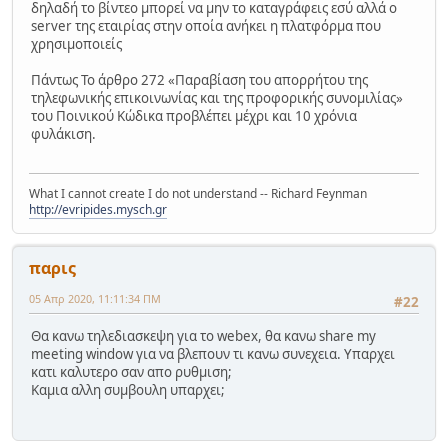
δηλαδή το βίντεο μπορεί να μην το καταγράφεις εσύ αλλά ο
server της εταιρίας στην οποία ανήκει η πλατφόρμα που
χρησιμοποιείς
Πάντως Το άρθρο 272 «Παραβίαση του απορρήτου της
τηλεφωνικής επικοινωνίας και της προφορικής συνομιλίας»
του Ποινικού Κώδικα προβλέπει μέχρι και 10 χρόνια
φυλάκιση.
What I cannot create I do not understand -- Richard Feynman
http://evripides.mysch.gr
παρις
05 Απρ 2020, 11:11:34 ΠΜ
#22
Θα κανω τηλεδιασκεψη για το webex, θα κανω share my
meeting window για να βλεπουν τι κανω συνεχεια. Υπαρχει
κατι καλυτερο σαν απο ρυθμιση;
Καμια αλλη συμβουλη υπαρχει;