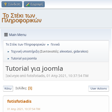
Σύνδεση
Εγγραφή
Το Στέκι των
Πληροφορικών
Main Menu
Το Στέκι των Πληροφορικών
Γενικά
►
Τεχνική υποστήριξη
(Συντονιστές:
alexxtasi
,
gidarakos
)
►
Tutorial για joomla
►
Tutorial για joomla
Ξεκίνησε από fotisfotiadis, 01 Απρ 2021, 10:37:54 ΠΜ
Σελίδες
1
Κάτω
User Actions
fotisfotiadis
01 Απρ 2021, 10:37:54 ΠΜ