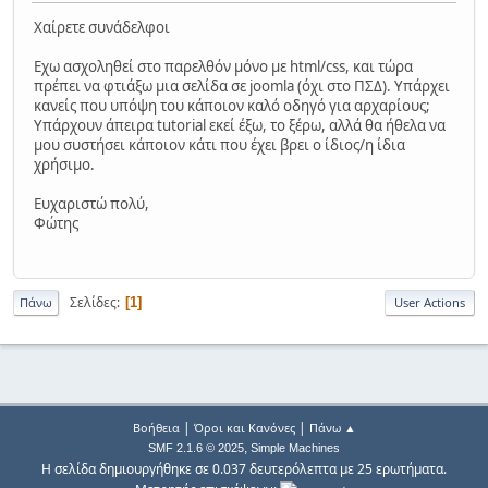
Χαίρετε συνάδελφοι
Εχω ασχοληθεί στο παρελθόν μόνο με html/css, και τώρα
πρέπει να φτιάξω μια σελίδα σε joomla (όχι στο ΠΣΔ). Υπάρχει
κανείς που υπόψη του κάποιον καλό οδηγό για αρχαρίους;
Υπάρχουν άπειρα tutorial εκεί έξω, το ξέρω, αλλά θα ήθελα να
μου συστήσει κάποιον κάτι που έχει βρει ο ίδιος/η ίδια
χρήσιμο.
Ευχαριστώ πολύ,
Φώτης
Σελίδες
1
Πάνω
User Actions
|
|
Βοήθεια
Όροι και Κανόνες
Πάνω ▲
,
SMF 2.1.6 © 2025
Simple Machines
Η σελίδα δημιουργήθηκε σε 0.037 δευτερόλεπτα με 25 ερωτήματα.