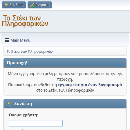
Σύνδεση
Εγγραφή
Το Στέκι των
Πληροφορικών
Main Menu
Το Στέκι των Πληροφορικών
Προσοχή!
Μόνο εγγεγραμμένα μέλη μπορούν να προσπελάσουν αυτήν την
περιοχή.
Παρακαλούμε συνδεθείτε ή
εγγραφείτε για έναν λογαριασμό
στο Το Στέκι των Πληροφορικών
Σύνδεση
Όνομα χρήστη: