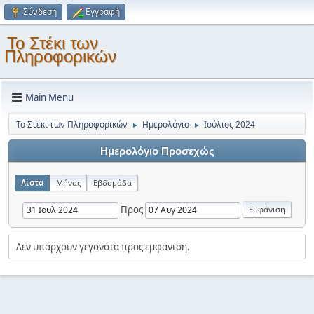
Σύνδεση
Εγγραφή
Το Στέκι των
Πληροφορικών
Main Menu
Το Στέκι των Πληροφορικών
Ημερολόγιο
Ιούλιος 2024
►
►
Ημερολόγιο Προσεχώς
Λίστα
Μήνας
Εβδομάδα
Προς
Δεν υπάρχουν γεγονότα προς εμφάνιση.