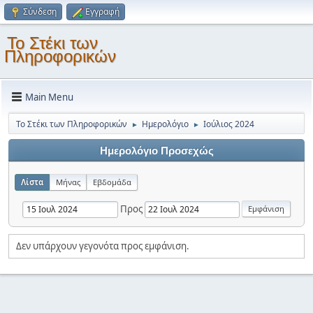
Σύνδεση
Εγγραφή
Το Στέκι των
Πληροφορικών
Main Menu
Το Στέκι των Πληροφορικών
Ημερολόγιο
Ιούλιος 2024
►
►
Ημερολόγιο Προσεχώς
Λίστα
Μήνας
Εβδομάδα
Προς
Δεν υπάρχουν γεγονότα προς εμφάνιση.