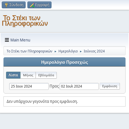
Σύνδεση
Εγγραφή
Το Στέκι των
Πληροφορικών
Main Menu
Το Στέκι των Πληροφορικών
Ημερολόγιο
Ιούνιος 2024
►
►
Ημερολόγιο Προσεχώς
Λίστα
Μήνας
Εβδομάδα
Προς
Δεν υπάρχουν γεγονότα προς εμφάνιση.