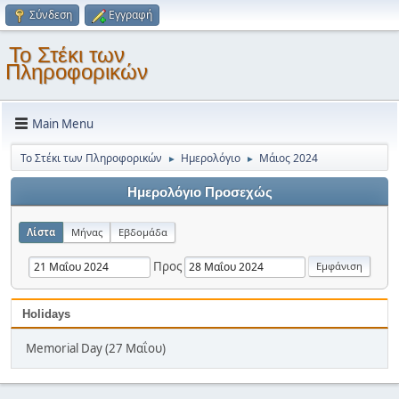
Σύνδεση
Εγγραφή
Το Στέκι των
Πληροφορικών
Main Menu
Το Στέκι των Πληροφορικών
Ημερολόγιο
Μάιος 2024
►
►
Ημερολόγιο Προσεχώς
Λίστα
Μήνας
Εβδομάδα
Προς
Holidays
Memorial Day (27 Μαΐου)