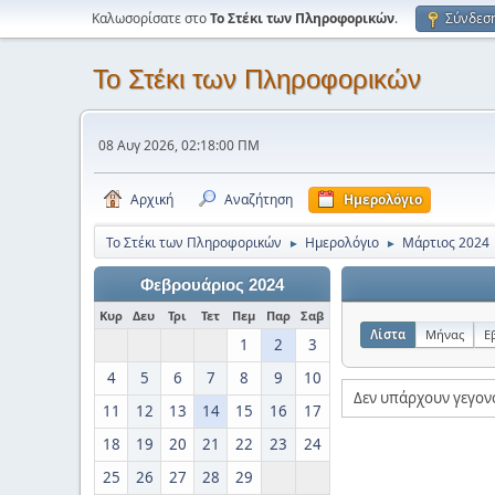
Καλωσορίσατε στο
Το Στέκι των Πληροφορικών
.
Σύνδεσ
Το Στέκι των Πληροφορικών
08 Αυγ 2026, 02:18:00 ΠΜ
Αρχική
Αναζήτηση
Ημερολόγιο
Το Στέκι των Πληροφορικών
Ημερολόγιο
Μάρτιος 2024
►
►
Φεβρουάριος 2024
Κυρ
Δευ
Τρι
Τετ
Πεμ
Παρ
Σαβ
Λίστα
Μήνας
Ε
1
2
3
4
5
6
7
8
9
10
Δεν υπάρχουν γεγον
11
12
13
14
15
16
17
18
19
20
21
22
23
24
25
26
27
28
29