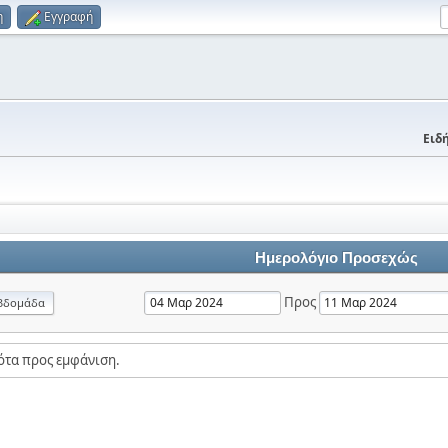
η
Εγγραφή
Ειδή
Ημερολόγιο Προσεχώς
Προς
βδομάδα
ότα προς εμφάνιση.