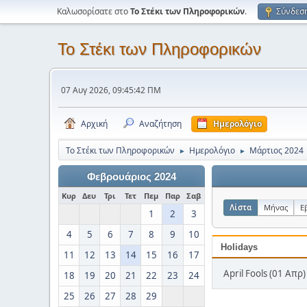
Καλωσορίσατε στο
Το Στέκι των Πληροφορικών
.
Σύνδεσ
Το Στέκι των Πληροφορικών
07 Αυγ 2026, 09:45:42 ΠΜ
Αρχική
Αναζήτηση
Ημερολόγιο
Το Στέκι των Πληροφορικών
Ημερολόγιο
Μάρτιος 2024
►
►
Φεβρουάριος 2024
Κυρ
Δευ
Τρι
Τετ
Πεμ
Παρ
Σαβ
Λίστα
Μήνας
Ε
1
2
3
4
5
6
7
8
9
10
Holidays
11
12
13
14
15
16
17
April Fools (01 Απρ)
18
19
20
21
22
23
24
25
26
27
28
29