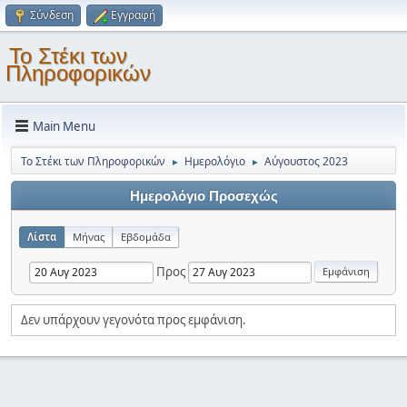
Σύνδεση
Εγγραφή
Το Στέκι των
Πληροφορικών
Main Menu
Το Στέκι των Πληροφορικών
Ημερολόγιο
Αύγουστος 2023
►
►
Ημερολόγιο Προσεχώς
Λίστα
Μήνας
Εβδομάδα
Προς
Δεν υπάρχουν γεγονότα προς εμφάνιση.