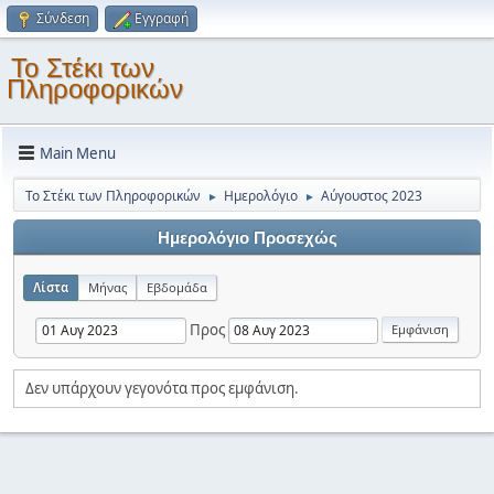
Σύνδεση
Εγγραφή
Το Στέκι των
Πληροφορικών
Main Menu
Το Στέκι των Πληροφορικών
Ημερολόγιο
Αύγουστος 2023
►
►
Ημερολόγιο Προσεχώς
Λίστα
Μήνας
Εβδομάδα
Προς
Δεν υπάρχουν γεγονότα προς εμφάνιση.