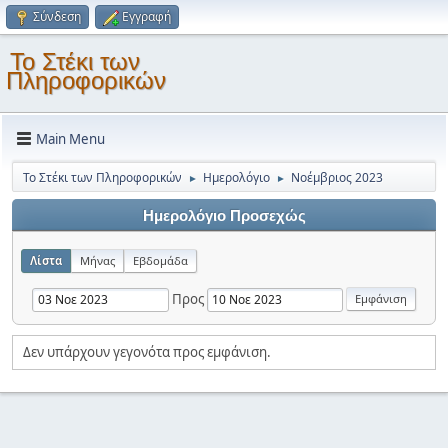
Σύνδεση
Εγγραφή
Το Στέκι των
Πληροφορικών
Main Menu
Το Στέκι των Πληροφορικών
Ημερολόγιο
Νοέμβριος 2023
►
►
Ημερολόγιο Προσεχώς
Λίστα
Μήνας
Εβδομάδα
Προς
Δεν υπάρχουν γεγονότα προς εμφάνιση.