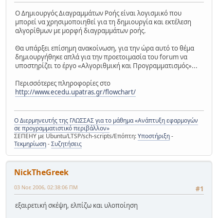
Ο Δημιουργός Διαγραμμάτων Ροής είναι λογισμικό που
μπορεί να χρησιμοποιηθεί για τη δημιουργία και εκτέλεση
αλγορίθμων με μορφή διαγραμμάτων ροής.
Θα υπάρξει επίσημη ανακοίνωση, για την ώρα αυτό το θέμα
δημιουργήθηκε απλά για την προετοιμασία του forum να
υποστηρίζει το έργο «Αλγοριθμική και Προγραμματισμός»...
Περισσότερες πληροφορίες στο
http://www.ecedu.upatras.gr/flowchart/
Ο Διερμηνευτής της ΓΛΩΣΣΑΣ για το μάθημα «Ανάπτυξη εφαρμογών
σε προγραμματιστικό περιβάλλον»
ΣΕΠΕΗΥ με Ubuntu/LTSP/sch-scripts/Επόπτη:
Υποστήριξη
-
Τεκμηρίωση
-
Συζητήσεις
NickTheGreek
03 Νοε 2006, 02:38:06 ΠΜ
#1
εξαιρετική σκέψη, ελπίζω και υλοποίηση