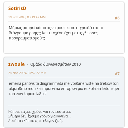
SotirisD
19 Σεπ 2008, 03:19:47 ΜΜ
#6
Μήπως μπορεί κάποιος να μου πει σε τι χρειάζεται το
διάγραμμα ροής;;; Και τι σχέση έχει με τις γλώσσες
προγραμματισμού;;;
zwoula
Ομάδα διαγωνισμάτων 2010
24 Νοε 2009, 04:52:22 ΜΜ
#7
emena pantws ta diagrammata me voi8ane wste na treksw ton
algori8mo mou kai mporw na entopisw pio eukola an leitourgei
i an exw kapoio la8os!
Κάποτε είχαμε χρόνο για τον εαυτό μας.
Σήμερα δεν έχουμε χρόνο για κανένα....
Αυτό το «Κάποτε», το έλεγαν ζωή..