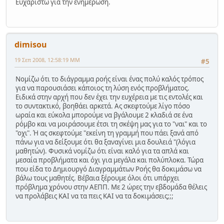
Ευχαριστώ για την ενημέρωση.
dimisou
19 Σεπ 2008, 12:58:19 ΜΜ
#5
Νομίζω ότι το διάγραμμα ροής είναι ένας πολύ καλός τρόπος
για να παρουσιάσει κάποιος τη λύση ενός προβλήματος.
Ειδικά στην αρχή που δεν έχει την ευχέρεια με τις εντολές και
το συντακτικό, βοηθάει αρκετά. Ας σκεφτούμε λίγο πόσο
ωραία και εύκολα μπορούμε να βγάλουμε 2 κλαδιά σε ένα
ρόμβο και να μοιράσουμε έτσι τη σκέψη μας για το "ναι" και το
"οχι". Ή ας σκεφτούμε "εκείνη τη γραμμή που πάει ξανά από
πάνω για να δείξουμε ότι θα ξαναγίνει μια δουλειά "(λόγια
μαθητών). Φυσικά νομίζω ότι είναι καλό για τα απλά και
μεσαία προβλήματα και όχι για μεγάλα και πολύπλοκα. Τώρα
που είδα το Δημιουργό Διαγραμμάτων Ροής θα δοκιμάσω να
βάλω τους μαθητές. Βέβαια ξέρουμε όλοι ότι υπάρχει
πρόβλημα χρόνου στην ΑΕΠΠ. Με 2 ώρες την εβδομάδα θέλεις
να προλάβεις ΚΑΙ να τα πεις ΚΑΙ να τα δοκιμάσεις;;;