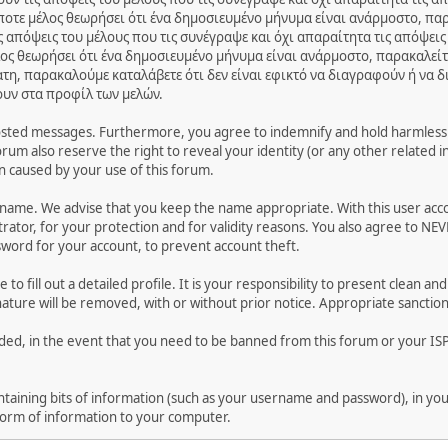
ποτε μέλος θεωρήσει ότι ένα δημοσιευμένο μήνυμα είναι ανάρμοστο, παρ
 απόψεις του μέλους που τις συνέγραψε και όχι απαραίτητα τις απόψεις
ος θεωρήσει ότι ένα δημοσιευμένο μήνυμα είναι ανάρμοστο, παρακαλείτ
ατη, παρακαλούμε καταλάβετε ότι δεν είναι εφικτό να διαγραφούν ή να 
ουν στα προφίλ των μελών.
osted messages. Furthermore, you agree to indemnify and hold harmless t
forum also reserve the right to reveal your identity (or any other related i
on caused by your use of this forum.
ername. We advise that you keep the name appropriate. With this user acc
ator, for your protection and for validity reasons. You also agree to NE
rd for your account, to prevent account theft.
le to fill out a detailed profile. It is your responsibility to present clean
nature will be removed, with or without prior notice. Appropriate sanctio
rded, in the event that you need to be banned from this forum or your ISP 
 containing bits of information (such as your username and password), in y
 form of information to your computer.