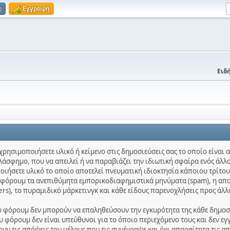
η
Εγγραφή
Ειδή
χρησιμοποιήσετε υλικό ή κείμενο στις δημοσιεύσεις σας το οποίο είναι
λάσφημο, που να απειλεί ή να παραβιάζει την ιδιωτική σφαίρα ενός άλλο
ποιήσετε υλικό το οποίο αποτελεί πνευματική ιδιοκτησία κάποιου τρίτου
ο φόρουμ τα ανεπιθύμητα εμπορικοδιαφημιστικά μηνύματα (spam), η απ
ters), το πυραμιδικό μάρκετινγκ και κάθε είδους παρενοχλήσεις προς άλλ
ου φόρουμ δεν μπορούν να επαληθεύσουν την εγκυρότητα της κάθε δημοσίε
 φόρουμ δεν είναι υπεύθυνοι για το όποιο περιεχόμενο τους και δεν εγ
ν τις απόψεις του μέλους που τις συνέγραψε και όχι απαραίτητα τις α