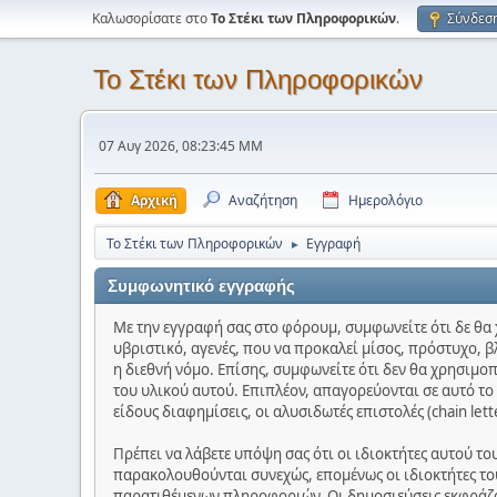
Καλωσορίσατε στο
Το Στέκι των Πληροφορικών
.
Σύνδεσ
Το Στέκι των Πληροφορικών
07 Αυγ 2026, 08:23:45 ΜΜ
Αρχική
Αναζήτηση
Ημερολόγιο
Το Στέκι των Πληροφορικών
Εγγραφή
►
Συμφωνητικό εγγραφής
Με την εγγραφή σας στο φόρουμ, συμφωνείτε ότι δε θα 
υβριστικό, αγενές, που να προκαλεί μίσος, πρόστυχο, β
η διεθνή νόμο. Επίσης, συμφωνείτε ότι δεν θα χρησιμο
του υλικού αυτού. Επιπλέον, απαγορεύονται σε αυτό τ
είδους διαφημίσεις, οι αλυσιδωτές επιστολές (chain let
Πρέπει να λάβετε υπόψη σας ότι οι ιδιοκτήτες αυτού τ
παρακολουθούνται συνεχώς, επομένως οι ιδιοκτήτες του
παρατιθέμενων πληροφοριών. Οι δημοσιεύσεις εκφράζου