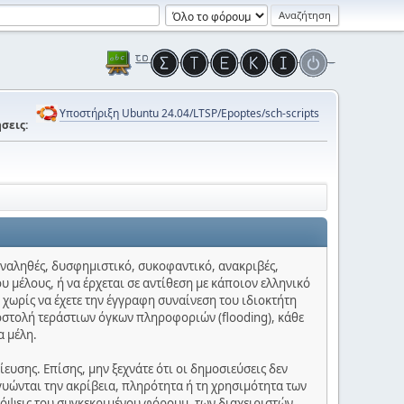
Υποστήριξη Ubuntu 24.04/LTSP/Epoptes/sch-scripts
σεις:
 αναληθές, δυσφημιστικό, συκοφαντικό, ανακριβές,
υ μέλους, ή να έρχεται σε αντίθεση με κάποιον ελληνικό
 χωρίς να έχετε την έγγραφη συναίνεση του ιδιοκτήτη
οστολή τεράστιων όγκων πληροφοριών (flooding), κάθε
α μέλη.
υσης. Επίσης, μην ξεχνάτε ότι οι δημοσιεύσεις δεν
γυώνται την ακρίβεια, πληρότητα ή τη χρησιμότητα των
πόψεις του συγκεκριμένου φόρουμ, των διαχειριστών