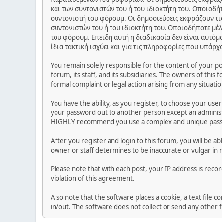
και των συντονιστών του ή του ιδιοκτήτη του. Οποιοδή
συντονιστή του φόρουμ. Οι δημοσιεύσεις εκφράζουν τις
συντονιστών του ή του ιδιοκτήτη του. Οποιοδήποτε μέλ
του φόρουμ. Επειδή αυτή η διαδικασία δεν είναι αυτόμ
ίδια τακτική ισχύει και για τις πληροφορίες που υπάρχ
You remain solely responsible for the content of your p
forum, its staff, and its subsidiaries. The owners of this 
formal complaint or legal action arising from any situati
You have the ability, as you register, to choose your us
your password out to another person except an administr
HIGHLY recommend you use a complex and unique passwo
After you register and login to this forum, you will be ab
owner or staff determines to be inaccurate or vulgar in 
Please note that with each post, your IP address is reco
violation of this agreement.
Also note that the software places a cookie, a text file
in/out. The software does not collect or send any other