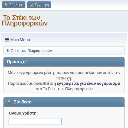
Σύνδεση
Εγγραφή
Το Στέκι των
Πληροφορικών
Main Menu
Το Στέκι των Πληροφορικών
Προσοχή!
Μόνο εγγεγραμμένα μέλη μπορούν να προσπελάσουν αυτήν την
περιοχή.
Παρακαλούμε συνδεθείτε ή
εγγραφείτε για έναν λογαριασμό
στο Το Στέκι των Πληροφορικών
Σύνδεση
Όνομα χρήστη: