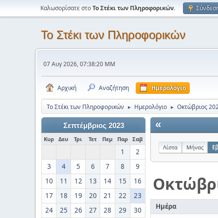
Καλωσορίσατε στο
Το Στέκι των Πληροφορικών
.
Σύνδεσ
Το Στέκι των Πληροφορικών
07 Αυγ 2026, 07:38:20 ΜΜ
Αρχική
Αναζήτηση
Ημερολόγιο
Το Στέκι των Πληροφορικών
Ημερολόγιο
Οκτώβριος 20
►
►
«
Σεπτέμβριος 2023
Κυρ
Δευ
Τρι
Τετ
Πεμ
Παρ
Σαβ
Λίστα
Μήνας
Ε
1
2
3
4
5
6
7
8
9
Οκτώβρ
10
11
12
13
14
15
16
17
18
19
20
21
22
23
Ημέρα
24
25
26
27
28
29
30