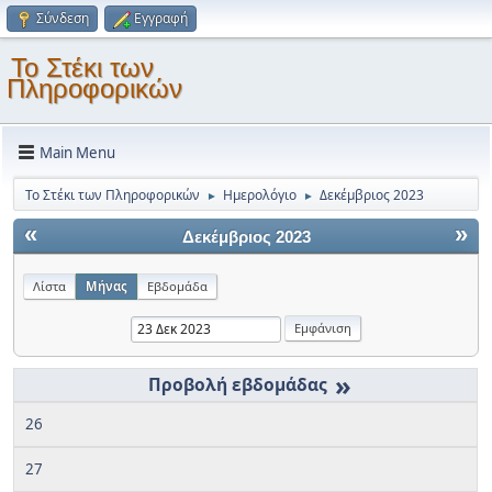
Σύνδεση
Εγγραφή
Το Στέκι των
Πληροφορικών
Main Menu
Το Στέκι των Πληροφορικών
Ημερολόγιο
Δεκέμβριος 2023
►
►
«
»
Δεκέμβριος 2023
Λίστα
Μήνας
Εβδομάδα
»
26
27