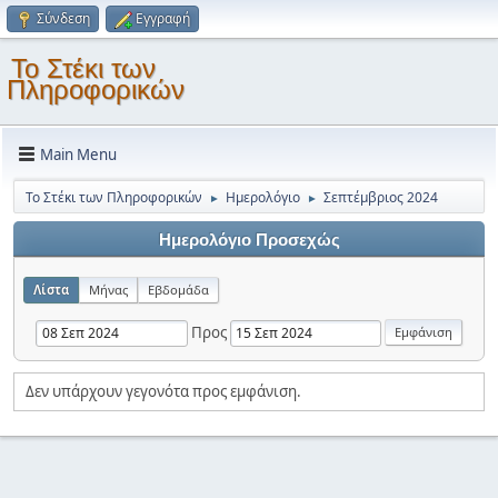
Σύνδεση
Εγγραφή
Το Στέκι των
Πληροφορικών
Main Menu
Το Στέκι των Πληροφορικών
Ημερολόγιο
Σεπτέμβριος 2024
►
►
Ημερολόγιο Προσεχώς
Λίστα
Μήνας
Εβδομάδα
Προς
Δεν υπάρχουν γεγονότα προς εμφάνιση.