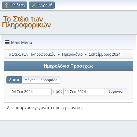
Σύνδεση
Εγγραφή
Το Στέκι των
Πληροφορικών
Main Menu
Το Στέκι των Πληροφορικών
Ημερολόγιο
Σεπτέμβριος 2024
►
►
Ημερολόγιο Προσεχώς
Λίστα
Μήνας
Εβδομάδα
Προς
Δεν υπάρχουν γεγονότα προς εμφάνιση.