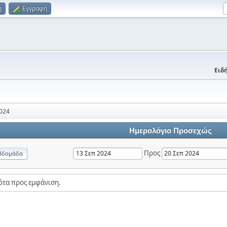
η
Εγγραφή
Ειδή
024
Ημερολόγιο Προσεχώς
Προς
βδομάδα
ότα προς εμφάνιση.