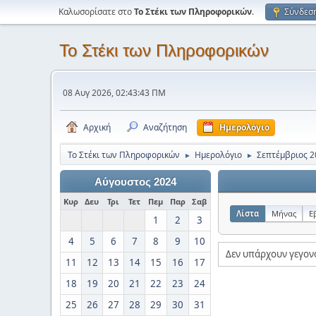
Καλωσορίσατε στο
Το Στέκι των Πληροφορικών
.
Σύνδεσ
Το Στέκι των Πληροφορικών
08 Αυγ 2026, 02:43:43 ΠΜ
Αρχική
Αναζήτηση
Ημερολόγιο
Το Στέκι των Πληροφορικών
Ημερολόγιο
Σεπτέμβριος 2
►
►
Αύγουστος 2024
Κυρ
Δευ
Τρι
Τετ
Πεμ
Παρ
Σαβ
Λίστα
Μήνας
Ε
1
2
3
4
5
6
7
8
9
10
Δεν υπάρχουν γεγον
11
12
13
14
15
16
17
18
19
20
21
22
23
24
25
26
27
28
29
30
31