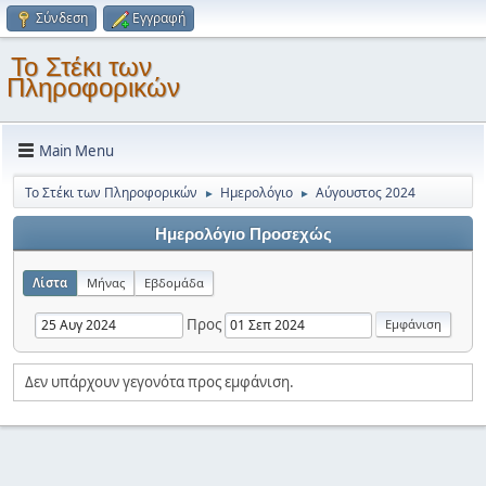
Σύνδεση
Εγγραφή
Το Στέκι των
Πληροφορικών
Main Menu
Το Στέκι των Πληροφορικών
Ημερολόγιο
Αύγουστος 2024
►
►
Ημερολόγιο Προσεχώς
Λίστα
Μήνας
Εβδομάδα
Προς
Δεν υπάρχουν γεγονότα προς εμφάνιση.