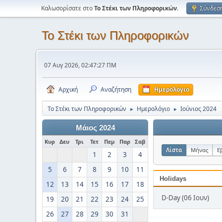
Καλωσορίσατε στο
Το Στέκι των Πληροφορικών
.
Σύνδεσ
Το Στέκι των Πληροφορικών
07 Αυγ 2026, 02:47:27 ΠΜ
Αρχική
Αναζήτηση
Ημερολόγιο
Το Στέκι των Πληροφορικών
Ημερολόγιο
Ιούνιος 2024
►
►
Μάιος 2024
Κυρ
Δευ
Τρι
Τετ
Πεμ
Παρ
Σαβ
Λίστα
Μήνας
Ε
1
2
3
4
5
6
7
8
9
10
11
Holidays
12
13
14
15
16
17
18
D-Day (06 Ιουν)
19
20
21
22
23
24
25
26
27
28
29
30
31