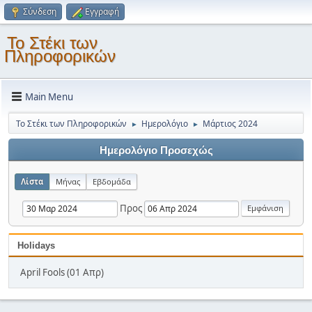
Σύνδεση
Εγγραφή
Το Στέκι των
Πληροφορικών
Main Menu
Το Στέκι των Πληροφορικών
Ημερολόγιο
Μάρτιος 2024
►
►
Ημερολόγιο Προσεχώς
Λίστα
Μήνας
Εβδομάδα
Προς
Holidays
April Fools (01 Απρ)