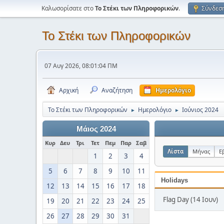
Καλωσορίσατε στο
Το Στέκι των Πληροφορικών
.
Σύνδεσ
Το Στέκι των Πληροφορικών
07 Αυγ 2026, 08:01:04 ΠΜ
Αρχική
Αναζήτηση
Ημερολόγιο
Το Στέκι των Πληροφορικών
Ημερολόγιο
Ιούνιος 2024
►
►
Μάιος 2024
Κυρ
Δευ
Τρι
Τετ
Πεμ
Παρ
Σαβ
Λίστα
Μήνας
Ε
1
2
3
4
5
6
7
8
9
10
11
Holidays
12
13
14
15
16
17
18
Flag Day (14 Ιουν)
19
20
21
22
23
24
25
26
27
28
29
30
31