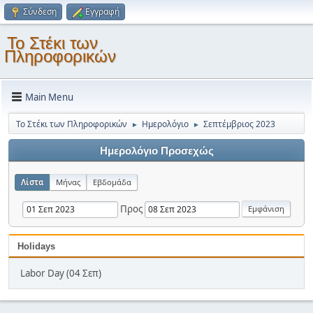
Σύνδεση
Εγγραφή
Το Στέκι των
Πληροφορικών
Main Menu
Το Στέκι των Πληροφορικών
Ημερολόγιο
Σεπτέμβριος 2023
►
►
Ημερολόγιο Προσεχώς
Λίστα
Μήνας
Εβδομάδα
Προς
Holidays
Labor Day (04 Σεπ)