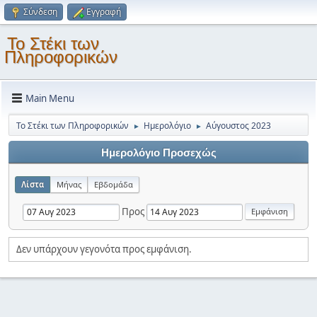
Σύνδεση
Εγγραφή
Το Στέκι των
Πληροφορικών
Main Menu
Το Στέκι των Πληροφορικών
Ημερολόγιο
Αύγουστος 2023
►
►
Ημερολόγιο Προσεχώς
Λίστα
Μήνας
Εβδομάδα
Προς
Δεν υπάρχουν γεγονότα προς εμφάνιση.