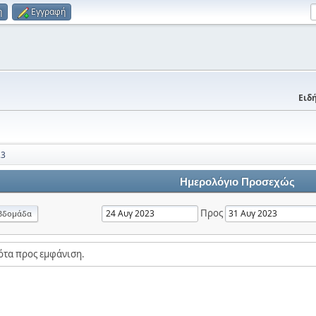
η
Εγγραφή
Ειδή
23
Ημερολόγιο Προσεχώς
Προς
βδομάδα
ότα προς εμφάνιση.