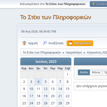
Καλωσορίσατε στο
Το Στέκι των Πληροφορικών
.
Σύνδεσ
Το Στέκι των Πληροφορικών
06 Αυγ 2026, 06:34:42 ΠΜ
Αρχική
Αναζήτηση
Ημερολόγιο
Το Στέκι των Πληροφορικών
Ημερολόγιο
Αύγουστος 20
►
►
Ιούλιος 2023
Κυρ
Δευ
Τρι
Τετ
Πεμ
Παρ
Σαβ
Λίστα
Μήνας
Ε
1
2
3
4
5
6
7
8
Δεν υπάρχουν γεγον
9
10
11
12
13
14
15
16
17
18
19
20
21
22
23
24
25
26
27
28
29