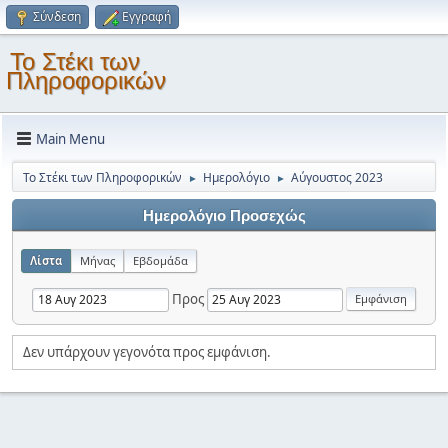
Σύνδεση
Εγγραφή
Το Στέκι των
Πληροφορικών
Main Menu
Το Στέκι των Πληροφορικών
Ημερολόγιο
Αύγουστος 2023
►
►
Ημερολόγιο Προσεχώς
Λίστα
Μήνας
Εβδομάδα
Προς
Δεν υπάρχουν γεγονότα προς εμφάνιση.