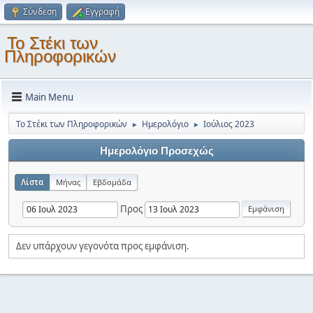
Σύνδεση
Εγγραφή
Το Στέκι των
Πληροφορικών
Main Menu
Το Στέκι των Πληροφορικών
Ημερολόγιο
Ιούλιος 2023
►
►
Ημερολόγιο Προσεχώς
Λίστα
Μήνας
Εβδομάδα
Προς
Δεν υπάρχουν γεγονότα προς εμφάνιση.