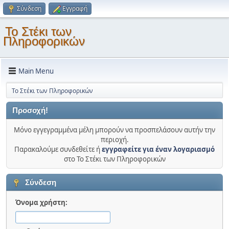
Σύνδεση
Εγγραφή
Το Στέκι των
Πληροφορικών
Main Menu
Το Στέκι των Πληροφορικών
Προσοχή!
Μόνο εγγεγραμμένα μέλη μπορούν να προσπελάσουν αυτήν την
περιοχή.
Παρακαλούμε συνδεθείτε ή
εγγραφείτε για έναν λογαριασμό
στο Το Στέκι των Πληροφορικών
Σύνδεση
Όνομα χρήστη: