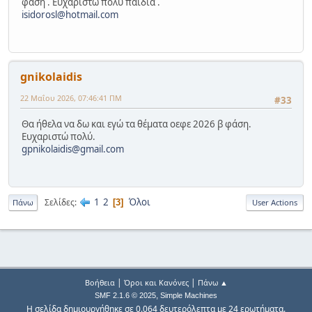
φάση . Ευχαριστώ πολύ παιδιά .
isidorosl@hotmail.com
gnikolaidis
22 Μαΐου 2026, 07:46:41 ΠΜ
#33
Θα ήθελα να δω και εγώ τα θέματα οεφε 2026 β φάση.
Ευχαριστώ πολύ.
gpnikolaidis@gmail.com
1
2
Όλοι
Σελίδες
3
Πάνω
User Actions
|
|
Βοήθεια
Όροι και Κανόνες
Πάνω ▲
,
SMF 2.1.6 © 2025
Simple Machines
Η σελίδα δημιουργήθηκε σε 0.064 δευτερόλεπτα με 24 ερωτήματα.