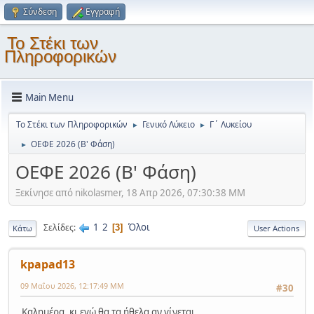
Σύνδεση
Εγγραφή
Το Στέκι των
Πληροφορικών
Main Menu
Το Στέκι των Πληροφορικών
Γενικό Λύκειο
Γ΄ Λυκείου
►
►
ΟΕΦΕ 2026 (Β' Φάση)
►
ΟΕΦΕ 2026 (Β' Φάση)
Ξεκίνησε από nikolasmer, 18 Απρ 2026, 07:30:38 ΜΜ
1
2
Όλοι
Σελίδες
3
Κάτω
User Actions
kpapad13
09 Μαΐου 2026, 12:17:49 ΜΜ
#30
Καλημέρα, κι εγώ θα τα ήθελα αν γίνεται..