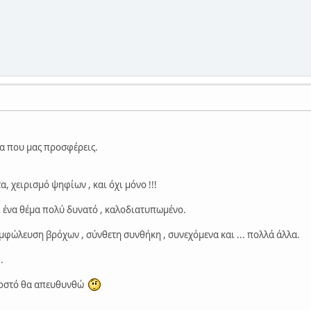
α που μας προσφέρεις.
.
 χειρισμό ψηφίων , και όχι μόνο !!!
αι ένα θέμα πολύ δυνατό , καλοδιατυπωμένο.
μφώλευση βρόχων , σύνθετη συνθήκη , συνεχόμενα και ... πολλά άλλα.
.
οσοστό θα απευθυνθώ