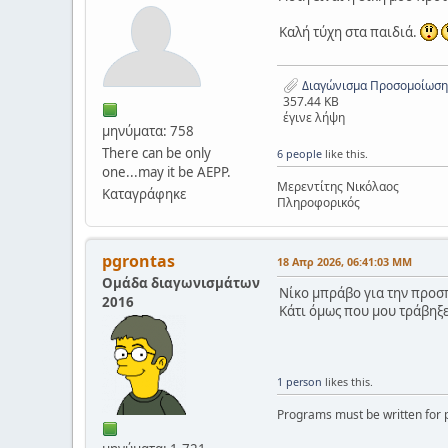
Καλή τύχη στα παιδιά.
Διαγώνισμα Προσομοίωση
357.44 KB
έγινε λήψη
μηνύματα: 758
There can be only
6 people
like this.
one...may it be AEPP.
Μερεντίτης Νικόλαος
Καταγράφηκε
Πληροφορικός
pgrontas
18 Απρ 2026, 06:41:03 ΜΜ
Ομάδα διαγωνισμάτων
Νίκο μπράβο για την προσπ
2016
Κάτι όμως που μου τράβηξε 
1 person
likes this.
Programs must be written for p