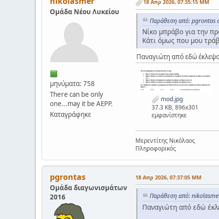
nikolasmer
18 Απρ 2026, 07:35:15 ΜΜ
Ομάδα Νέου Λυκείου
Παράθεση από: pgrontas 
Νίκο μπράβο για την πρ
Κάτι όμως που μου τράβη
Παναγιώτη από εδώ έκλεψα
μηνύματα: 758
There can be only
mod.jpg
one...may it be AEPP.
37.3 KB, 896x301
Καταγράφηκε
εμφανίστηκε
Μερεντίτης Νικόλαος
Πληροφορικός
pgrontas
18 Απρ 2026, 07:37:05 ΜΜ
Ομάδα διαγωνισμάτων
Παράθεση από: nikolasme
2016
Παναγιώτη από εδώ έκλε