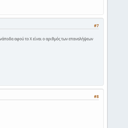
#7
ι ανάποδα αφού το Χ είναι ο αριθμός των επαναλήψεων
#8