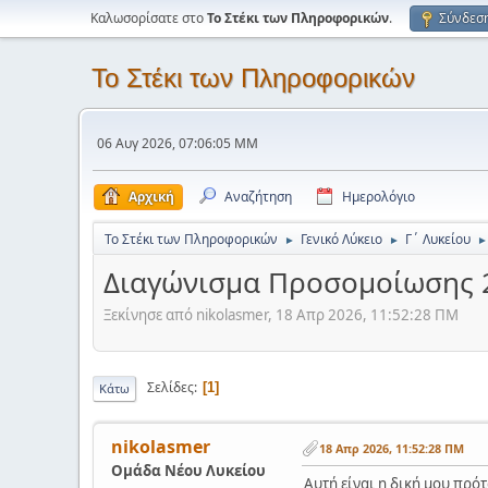
Καλωσορίσατε στο
Το Στέκι των Πληροφορικών
.
Σύνδεσ
Το Στέκι των Πληροφορικών
06 Αυγ 2026, 07:06:05 ΜΜ
Αρχική
Αναζήτηση
Ημερολόγιο
Το Στέκι των Πληροφορικών
Γενικό Λύκειο
Γ΄ Λυκείου
►
►
►
Διαγώνισμα Προσομοίωσης 
Ξεκίνησε από nikolasmer, 18 Απρ 2026, 11:52:28 ΠΜ
Σελίδες
1
Κάτω
nikolasmer
18 Απρ 2026, 11:52:28 ΠΜ
Ομάδα Νέου Λυκείου
Αυτή είναι η δική μου πρότ