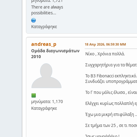
μηνύματα: 1,721
There are always
possibilities...
Καταγράφηκε
andreas_p
18 Απρ 2026, 06:59:30 ΜΜ
Ομάδα διαγωνισμάτων
Νίκο , Χρόνια πολλά.
2010
Συγχαρητήρια για τα θέματ
Το Β3 Fibonacci εκπληκτικό
Συνδυάζει υποπρογράμματα,
Το Γ που μόλις έλυσα , είν
μηνύματα: 1,170
Ελέγχει κυρίως πολλαπλή ε
Καταγράφηκε
Έχω μια μικρή επιφύλαξη ..
Σε τμήμα των 25 , σε τι π
Ίσως μονοψήψιο !