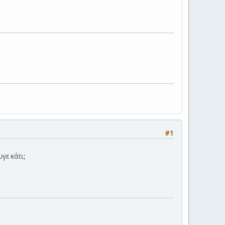
#1
γε κάτι;