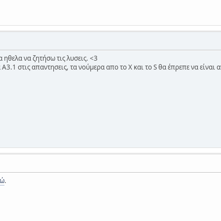
 ηθελα να ζητήσω τις λυσεις. <3
 Α3.1 στις απαντησεις, τα νούμερα απο το Χ και το S θα έπρεπε να είνα
δώ
.