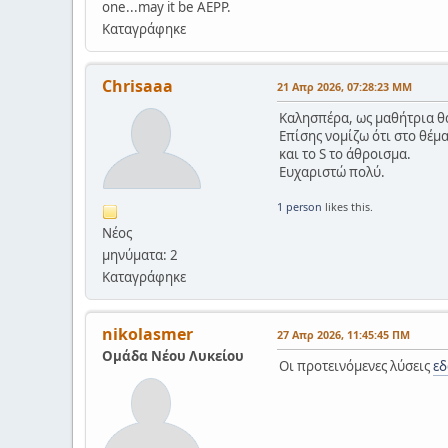
one...may it be AEPP.
Καταγράφηκε
Chrisaaa
21 Απρ 2026, 07:28:23 ΜΜ
Καλησπέρα, ως μαθήτρια θα
Επίσης νομίζω ότι στο θέμα
και το S το άθροισμα.
Ευχαριστώ πολύ.
1 person
likes this.
Νέος
μηνύματα: 2
Καταγράφηκε
nikolasmer
27 Απρ 2026, 11:45:45 ΠΜ
Ομάδα Νέου Λυκείου
Οι προτεινόμενες λύσεις
ε