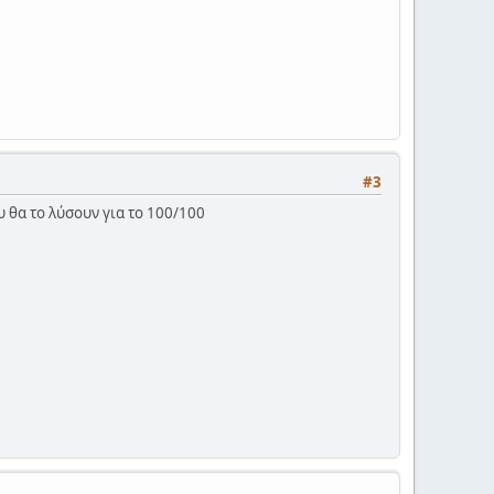
#3
υ θα το λύσουν για το 100/100