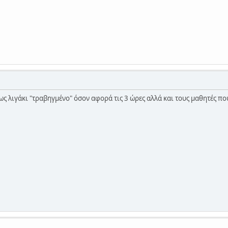
ς λιγάκι "τραβηγμένο" όσον αφορά τις 3 ώρες αλλά και τους μαθητές πο