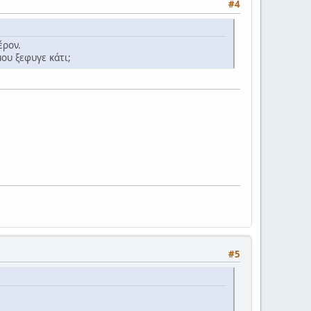
#4
έρον.
μου ξεφυγε κάτι;
#5