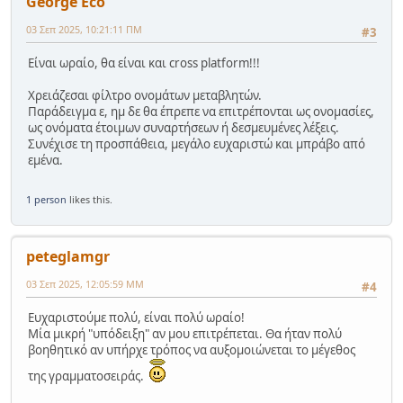
George Eco
03 Σεπ 2025, 10:21:11 ΠΜ
#3
Είναι ωραίο, θα είναι και cross platform!!!
Χρειάζεσαι φίλτρο ονομάτων μεταβλητών.
Παράδειγμα ε, ημ δε θα έπρεπε να επιτρέπονται ως ονομασίες,
ως ονόματα έτοιμων συναρτήσεων ή δεσμευμένες λέξεις.
Συνέχισε τη προσπάθεια, μεγάλο ευχαριστώ και μπράβο από
εμένα.
1 person
likes this.
peteglamgr
03 Σεπ 2025, 12:05:59 ΜΜ
#4
Ευχαριστούμε πολύ, είναι πολύ ωραίο!
Μία μικρή "υπόδειξη" αν μου επιτρέπεται. Θα ήταν πολύ
βοηθητικό αν υπήρχε τρόπος να αυξομοιώνεται το μέγεθος
της γραμματοσειράς.