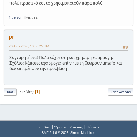
πολύ πρακτικό και το χρησιμοποιούν πάρα πολύ.
1 person
likes this.
pr
20 Απρ 2026, 10:56:25 ΠΜ
#9
Συγχαρητήρια! Πολύ εύχρηστη και χρήσιμη εφαρμογή.
Σχόλιο: Κάποιες εφαρμογές antivirus τη θεωρούν unsafe και
δεν επιτρέπουν την πρόσβαση
Σελίδες
1
Πάνω
User Actions
|
|
Βοήθεια
Όροι και Κανόνες
Πάνω ▲
,
SMF 2.1.6 © 2025
Simple Machines