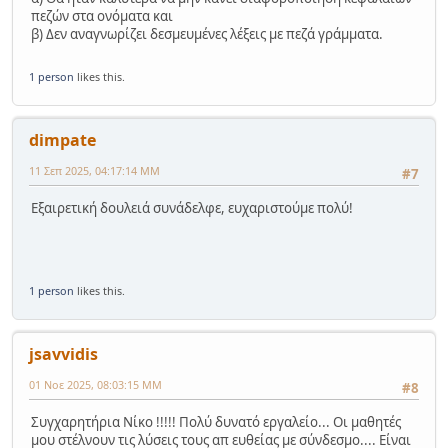
πεζών στα ονόματα και
β) Δεν αναγνωρίζει δεσμευμένες λέξεις με πεζά γράμματα.
1 person
likes this.
dimpate
11 Σεπ 2025, 04:17:14 ΜΜ
#7
Εξαιρετική δουλειά συνάδελφε, ευχαριστούμε πολύ!
1 person
likes this.
jsavvidis
01 Νοε 2025, 08:03:15 ΜΜ
#8
Συγχαρητήρια Νίκο !!!!! Πολύ δυνατό εργαλείο... Οι μαθητές
μου στέλνουν τις λύσεις τους απ ευθείας με σύνδεσμο.... Είναι