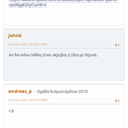
nJsdNjq8SDyf2a?dl=0
johnk
29 Ιουλ 2023, 01:54:07 ΜΜ
#1
Αν δεν κάνω λάθος είναι ακριβώς η ίδια με πέρυσι.
andreas_p
Ομάδα διαγωνισμάτων 2010
29 Ιουλ 2023, 02:07:04 ΜΜ
#2
c-p