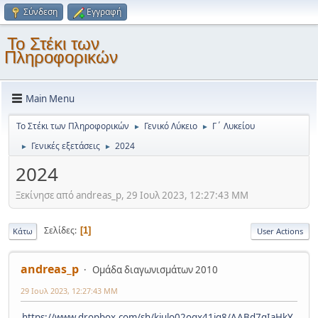
Σύνδεση
Εγγραφή
Το Στέκι των
Πληροφορικών
Main Menu
Το Στέκι των Πληροφορικών
Γενικό Λύκειο
Γ΄ Λυκείου
►
►
Γενικές εξετάσεις
2024
►
►
2024
Ξεκίνησε από andreas_p, 29 Ιουλ 2023, 12:27:43 ΜΜ
Σελίδες
1
Κάτω
User Actions
andreas_p
Ομάδα διαγωνισμάτων 2010
29 Ιουλ 2023, 12:27:43 ΜΜ
https://www.dropbox.com/sh/kiulo02oqx41iq8/AABd7qIaHkY