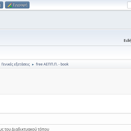
η
Εγγραφή
Ειδή
Γενικές εξετάσεις
free ΑΕΠΠ.Π. - book
►
ς του Διαδικτυακού τόπου