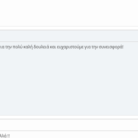
α την πολύ καλή δουλειά και ευχαριστούμε για την συνεισφορά!
λά !!