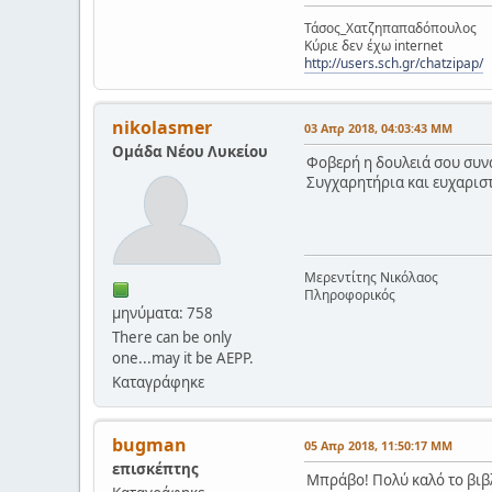
Τάσος_Χατζηπαπαδόπουλος
Κύριε δεν έχω internet
http://users.sch.gr/chatzipap/
nikolasmer
03 Απρ 2018, 04:03:43 ΜΜ
Ομάδα Νέου Λυκείου
Φοβερή η δουλειά σου συν
Συγχαρητήρια και ευχαριστ
Μερεντίτης Νικόλαος
Πληροφορικός
μηνύματα: 758
There can be only
one...may it be AEPP.
Καταγράφηκε
bugman
05 Απρ 2018, 11:50:17 ΜΜ
επισκέπτης
Μπράβο! Πολύ καλό το βιβ