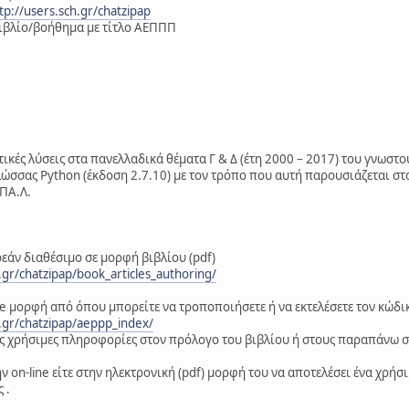
tp://users.sch.gr/chatzipap
βιβλίο/βοήθημα με τίτλο ΑΕΠΠΠ
τικές λύσεις στα πανελλαδικά θέματα Γ & Δ (έτη 2000 – 2017) του γνωστ
σσας Python (έκδοση 2.7.10) με τον τρόπο που αυτή παρουσιάζεται στα δ
ΠΑ.Λ.
εάν διαθέσιμο σε μορφή βιβλίου (pdf)
.gr/chatzipap/book_articles_authoring/
ive μορφή από όπου μπορείτε να τροποποιήσετε ή να εκτελέσετε τον κώδι
h.gr/chatzipap/aeppp_index/
ες χρήσιμες πληροφορίες στον πρόλογο του βιβλίου ή στους παραπάνω 
ν on-line είτε στην ηλεκτρονική (pdf) μορφή του να αποτελέσει ένα χρή
 .