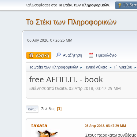
Καλωσορίσατε στο
Το Στέκι των Πληροφορικών
.
Σύνδεσ
Το Στέκι των Πληροφορικών
06 Αυγ 2026, 07:26:25 ΜΜ
Αρχική
Αναζήτηση
Ημερολόγιο
Το Στέκι των Πληροφορικών
Γενικό Λύκειο
Γ΄ Λυκείου
►
►
►
free ΑΕΠΠ.Π. - book
Ξεκίνησε από taxata, 03 Απρ 2018, 03:47:29 ΜΜ
Σελίδες
1
Κάτω
taxata
03 Απρ 2018, 03:47:29 ΜΜ
Στους παρακάτω συνδέσμου