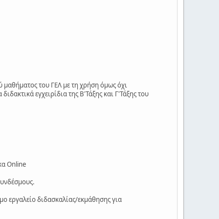
ού μαθήματος του ΓΕΛ με τη χρήση όμως όχι
ιδακτικά εγχειρίδια της Β'Τάξης και Γ'Τάξης του
κα Online
συνδέσμους.
σιμο εργαλείο διδασκαλίας/εκμάθησης για