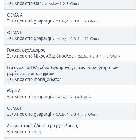
Ξεκίνησε από
stark
1
2
3
Όλοι
Σελίδες
ΘΕΜΑ Α
Ξεκίνησε από
gpapargi
1
2
3
4
...
9
Όλοι
Σελίδες
ΘΕΜΑ Β
Ξεκίνησε από
gpapargi
1
2
3
4
...
10
Όλοι
Σελίδες
Γενικός σχολιασμός
Ξεκίνησε από
Νίκος Αδαμόπουλος
1
2
3
4
...
7
Όλοι
Σελίδες
Για σχολεία(ΓΕΛ) μόνο:Εφαρμογή για τον υπολογισμό των
μορίων των υποψηφίων
Ξεκίνησε από
moria_creator
Θέμα Δ
Ξεκίνησε από
gpapargi
1
2
3
4
Όλοι
Σελίδες
ΘΕΜΑ Γ
Ξεκίνησε από
gpapargi
1
2
3
4
...
7
Όλοι
Σελίδες
Διαφορετικές ή/και περίεργες λύσεις
Ξεκίνησε από
deg