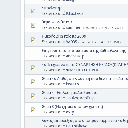
Υποκλοπή?
Ξεκίνησε από
P.Tsiotakis
θέμα 2(Γ)&θέμα 3
Ξεκίνησε από
summer
1
2
3
4
...
8
Όλοι
Σελίδες
Ημερήσια εξετάσεις 2009
Ξεκίνησε από
VAIOS
1
2
3
4
...
13
Όλοι
Σελίδες
Επίγευση από τη διαδικασία της βαθμολόγησης (
Ξεκίνησε από
andreas_p
4ο Τι έχετε να πείτε ΣΥΝΑΡΤΗΣΗ ΚΕΡΔΟΣ(ΚΡΑΤ[ΗΜ
Ξεκίνησε από
ΨΥΛΛΟΣ ΣΩΤΗΡΗΣ
Θέμα 4ο Λάθος στην λογική που δεν επηρεάζει τ
Ξεκίνησε από
kwtakis
Θέμα 4 - Επίλυση με Διαδικασία
Ξεκίνησε από
Σούλας Βασίλης
Θέμα 3 (Να ζητάει από τον χρήστη)
Ξεκίνησε από
evry
Λάθος απροσεξίας στο υποπρόγραμμα του 4ο θέ
Ξεκίνησε από
Petrofskaya