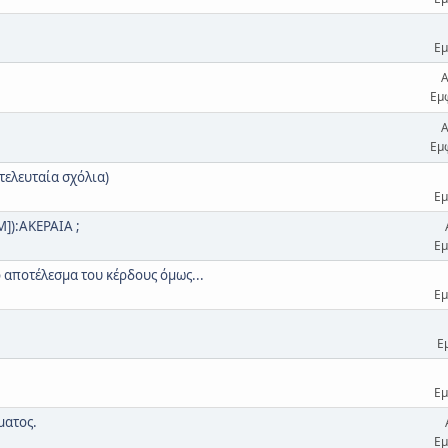
Εμ
Α
Εμ
Α
Εμ
τελευταία σχόλια)
Εμ
]):ΑΚΕΡΑΙΑ ;
Εμ
ο αποτέλεσμα του κέρδους όμως...
Εμ
Ε
Εμ
ματος.
Εμ