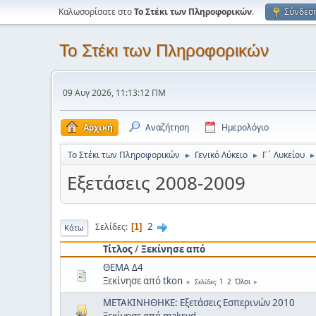
Καλωσορίσατε στο
Το Στέκι των Πληροφορικών
.
Σύνδεσ
Το Στέκι των Πληροφορικών
09 Αυγ 2026, 11:13:12 ΠΜ
Αρχική
Αναζήτηση
Ημερολόγιο
Το Στέκι των Πληροφορικών
Γενικό Λύκειο
Γ΄ Λυκείου
►
►
►
Εξετάσεις 2008-2009
2
Σελίδες
1
Κάτω
Τίτλος
/
Ξεκίνησε από
ΘΕΜΑ Δ4
Ξεκίνησε από
tkon
1
2
Όλοι
Σελίδες
ΜΕΤΑΚΙΝΗΘΗΚΕ: Εξετάσεις Εσπερινών 2010
Ξεκίνησε από
makryd