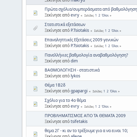
Πρώτα σχόλια/συμπεράσματα από βαθμολόγησ
Ξεκίνησε από
evry
1
2
Όλοι
Σελίδες
Στατιστικά εξετάσεων
Ξεκίνησε από
P.Tsiotakis
1
2
Όλοι
Σελίδες
Επαναληπτικές Εξετάσεις 2009 γενικών
Ξεκίνησε από
P.Tsiotakis
1
2
Όλοι
Σελίδες
Πανελλήνιες βαθμολογία αναβαθμολόγηση?
Ξεκίνησε από
dim
ΒΑΘΜΟΛΟΓΗΣΗ - στατιστικά
Ξεκίνησε από
lykos
Θέμα 1Β2δ
Ξεκίνησε από
gpapargi
1
2
Όλοι
Σελίδες
Σχόλιο για το 4ο θέμα
Ξεκίνησε από
evry
1
2
Όλοι
Σελίδες
ΠΡΟΒΛΗΜΑΤΙΣΜΟΣ ΑΠΟ ΤΑ ΘΕΜΑΤΑ 2009
Ξεκίνησε από
tsifetakis
θεμα 2Γ - κι αν το τρέξουμε για α να ειναι 10;
Ξεκίνησε από
allege