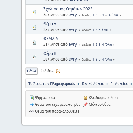
Σχολιασμός Θεμάτων 2023
Ξεκίνησε από
evry
1
2
3
4
...
6
Όλοι
Σελίδες
Θέμα Δ
Ξεκίνησε από
evry
1
2
3
Όλοι
Σελίδες
ΘΕΜΑ Α
Ξεκίνησε από
evry
1
2
3
4
Όλοι
Σελίδες
Θέμα Β
Ξεκίνησε από
evry
1
2
3
4
Όλοι
Σελίδες
Σελίδες
1
Πάνω
Το Στέκι των Πληροφορικών
Γενικό Λύκειο
Γ΄ Λυκείου
►
►
►
Ψηφοφορία
Κλειδωμένο θέμα
Θέμα που έχει μετακινηθεί
Μόνιμο θέμα
Θέμα που παρακολουθείτε