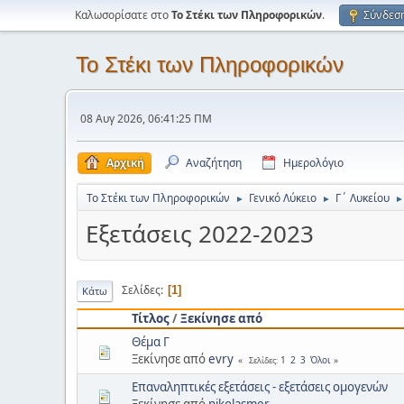
Καλωσορίσατε στο
Το Στέκι των Πληροφορικών
.
Σύνδεσ
Το Στέκι των Πληροφορικών
08 Αυγ 2026, 06:41:25 ΠΜ
Αρχική
Αναζήτηση
Ημερολόγιο
Το Στέκι των Πληροφορικών
Γενικό Λύκειο
Γ΄ Λυκείου
►
►
►
Εξετάσεις 2022-2023
Σελίδες
1
Κάτω
Τίτλος
/
Ξεκίνησε από
Θέμα Γ
Ξεκίνησε από
evry
1
2
3
Όλοι
Σελίδες
Επαναληπτικές εξετάσεις - εξετάσεις ομογενών
Ξεκίνησε από
nikolasmer