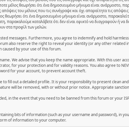
ποτε μέλος θεωρήσει ότι ένα δημοσιευμένο μήνυμα είναι ανάρμοστο, παρ
 απόψεις του μέλους που τις συνέγραψε και όχι απαραίτητα τις απόψεις
ος θεωρήσει ότι ένα δημοσιευμένο μήνυμα είναι ανάρμοστο, παρακαλείτ
ατη, παρακαλούμε καταλάβετε ότι δεν είναι εφικτό να διαγραφούν ή να 
ουν στα προφίλ των μελών.
osted messages. Furthermore, you agree to indemnify and hold harmless t
forum also reserve the right to reveal your identity (or any other related i
on caused by your use of this forum.
ername. We advise that you keep the name appropriate. With this user acc
ator, for your protection and for validity reasons. You also agree to NE
rd for your account, to prevent account theft.
le to fill out a detailed profile. It is your responsibility to present clean
nature will be removed, with or without prior notice. Appropriate sanctio
rded, in the event that you need to be banned from this forum or your ISP 
 containing bits of information (such as your username and password), in y
 form of information to your computer.