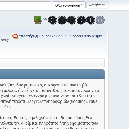
Υποστήριξη Ubuntu 24.04/LTSP/Epoptes/sch-scripts
σεις:
 αναληθές, δυσφημιστικό, συκοφαντικό, ανακριβές,
υ μέλους, ή να έρχεται σε αντίθεση με κάποιον ελληνικό
 χωρίς να έχετε την έγγραφη συναίνεση του ιδιοκτήτη
οστολή τεράστιων όγκων πληροφοριών (flooding), κάθε
α μέλη.
υσης. Επίσης, μην ξεχνάτε ότι οι δημοσιεύσεις δεν
γυώνται την ακρίβεια, πληρότητα ή τη χρησιμότητα των
πόψεις του συγκεκριμένου φόρουμ, των διαχειριστών