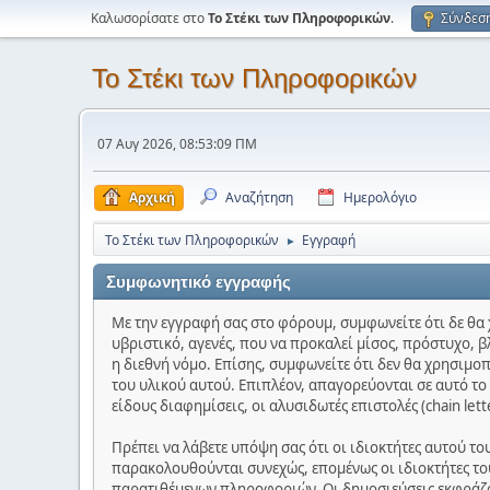
Καλωσορίσατε στο
Το Στέκι των Πληροφορικών
.
Σύνδεσ
Το Στέκι των Πληροφορικών
07 Αυγ 2026, 08:53:09 ΠΜ
Αρχική
Αναζήτηση
Ημερολόγιο
Το Στέκι των Πληροφορικών
Εγγραφή
►
Συμφωνητικό εγγραφής
Με την εγγραφή σας στο φόρουμ, συμφωνείτε ότι δε θα 
υβριστικό, αγενές, που να προκαλεί μίσος, πρόστυχο, β
η διεθνή νόμο. Επίσης, συμφωνείτε ότι δεν θα χρησιμο
του υλικού αυτού. Επιπλέον, απαγορεύονται σε αυτό τ
είδους διαφημίσεις, οι αλυσιδωτές επιστολές (chain let
Πρέπει να λάβετε υπόψη σας ότι οι ιδιοκτήτες αυτού τ
παρακολουθούνται συνεχώς, επομένως οι ιδιοκτήτες του
παρατιθέμενων πληροφοριών. Οι δημοσιεύσεις εκφράζου