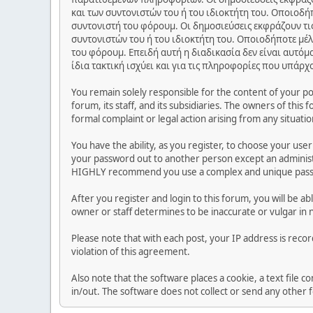
και των συντονιστών του ή του ιδιοκτήτη του. Οποιοδή
συντονιστή του φόρουμ. Οι δημοσιεύσεις εκφράζουν τις
συντονιστών του ή του ιδιοκτήτη του. Οποιοδήποτε μέλ
του φόρουμ. Επειδή αυτή η διαδικασία δεν είναι αυτόμ
ίδια τακτική ισχύει και για τις πληροφορίες που υπάρχ
You remain solely responsible for the content of your p
forum, its staff, and its subsidiaries. The owners of this 
formal complaint or legal action arising from any situati
You have the ability, as you register, to choose your us
your password out to another person except an administr
HIGHLY recommend you use a complex and unique passwo
After you register and login to this forum, you will be ab
owner or staff determines to be inaccurate or vulgar in 
Please note that with each post, your IP address is reco
violation of this agreement.
Also note that the software places a cookie, a text file
in/out. The software does not collect or send any other