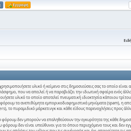
η
Εγγραφή
Ειδή
χρησιμοποιήσετε υλικό ή κείμενο στις δημοσιεύσεις σας το οποίο είναι
λάσφημο, που να απειλεί ή να παραβιάζει την ιδιωτική σφαίρα ενός άλλο
ποιήσετε υλικό το οποίο αποτελεί πνευματική ιδιοκτησία κάποιου τρίτου
ο φόρουμ τα ανεπιθύμητα εμπορικοδιαφημιστικά μηνύματα (spam), η απ
ters), το πυραμιδικό μάρκετινγκ και κάθε είδους παρενοχλήσεις προς άλλ
ου φόρουμ δεν μπορούν να επαληθεύσουν την εγκυρότητα της κάθε δημοσίε
 φόρουμ δεν είναι υπεύθυνοι για το όποιο περιεχόμενο τους και δεν εγ
ν τις απόψεις του μέλους που τις συνέγραψε και όχι απαραίτητα τις α