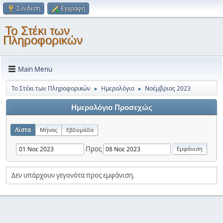
Σύνδεση
Εγγραφή
Το Στέκι των
Πληροφορικών
Main Menu
Το Στέκι των Πληροφορικών
Ημερολόγιο
Νοέμβριος 2023
►
►
Ημερολόγιο Προσεχώς
Λίστα
Μήνας
Εβδομάδα
Προς
Δεν υπάρχουν γεγονότα προς εμφάνιση.