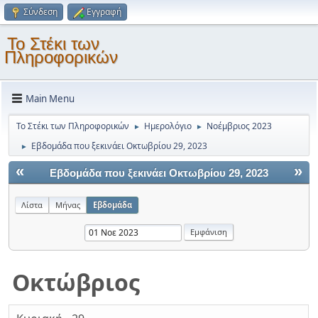
Σύνδεση
Εγγραφή
Το Στέκι των
Πληροφορικών
Main Menu
Το Στέκι των Πληροφορικών
Ημερολόγιο
Νοέμβριος 2023
►
►
Εβδομάδα που ξεκινάει Οκτωβρίου 29, 2023
►
«
»
Εβδομάδα που ξεκινάει Οκτωβρίου 29, 2023
Λίστα
Μήνας
Εβδομάδα
Οκτώβριος