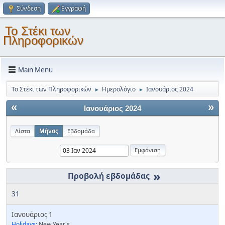
Σύνδεση
Εγγραφή
Το Στέκι των
Πληροφορικών
Main Menu
Το Στέκι των Πληροφορικών
Ημερολόγιο
Ιανουάριος 2024
►
►
«
»
Ιανουάριος 2024
Λίστα
Μήνας
Εβδομάδα
»
31
Ιανουάριος 1
Holidays:
New Year's