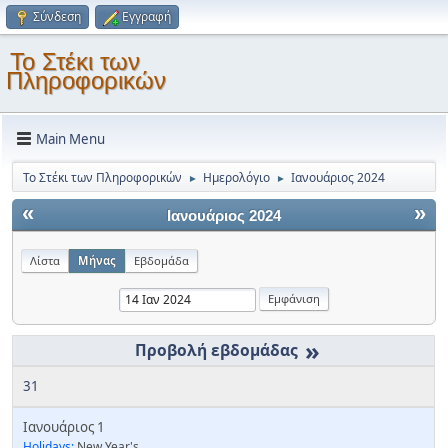
Σύνδεση
Εγγραφή
Το Στέκι των
Πληροφορικών
Main Menu
Το Στέκι των Πληροφορικών
Ημερολόγιο
Ιανουάριος 2024
►
►
«
»
Ιανουάριος 2024
Λίστα
Μήνας
Εβδομάδα
»
31
Ιανουάριος 1
Holidays:
New Year's