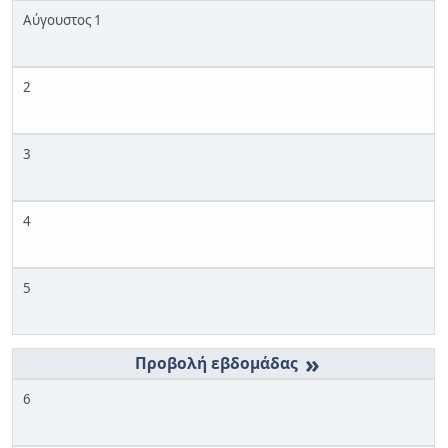
Αύγουστος 1
2
3
4
5
»
6