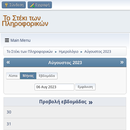
Σύνδεση
Εγγραφή
Το Στέκι των
Πληροφορικών
Main Menu
Το Στέκι των Πληροφορικών
Ημερολόγιο
Αύγουστος 2023
►
►
«
»
Αύγουστος 2023
Λίστα
Μήνας
Εβδομάδα
»
30
31