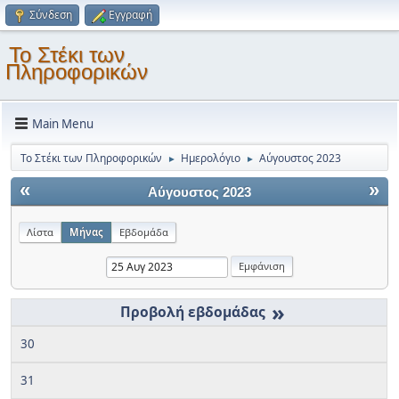
Σύνδεση
Εγγραφή
Το Στέκι των
Πληροφορικών
Main Menu
Το Στέκι των Πληροφορικών
Ημερολόγιο
Αύγουστος 2023
►
►
«
»
Αύγουστος 2023
Λίστα
Μήνας
Εβδομάδα
»
30
31