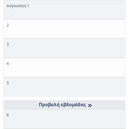
Αύγουστος 1
2
3
4
5
»
6